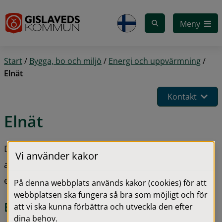
Gå till innehåll
Meny
Start
/
Bygga, bo och miljö
/
Energi och uppvärmning
/
Elnät
Kontakt
Elnät
Din elräkning är uppdelad i två delar. Det beror på 
Vi använder kakor
att det finns två seperata avtal – ett för elnät och 
ett för elhandel.
På denna webbplats används kakor (cookies) för att
webbplatsen ska fungera så bra som möjligt och för
Elnät och elhandel
att vi ska kunna förbättra och utveckla den efter
dina behov.