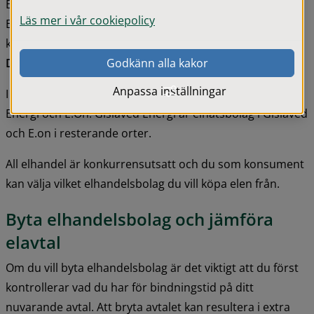
Elnätet är de kablar som elen transporteras i. 
Läs mer i vår cookiepolicy
Elnätsbolaget har byggt elnätet och ansvarar för att elen 
kommer fram. 
Det är inte möjligt att byta elnätsbolag som konsument.
Godkänn alla kakor
Anpassa inställningar
I Gislaveds kommun finns två elnätsbolag; Gislaved 
Energi och E.On. Gislaved Energi är elnätsbolag i Gislaved 
och E.on i resterande orter.
All elhandel är konkurrensutsatt och du som konsument 
kan välja vilket elhandelsbolag du vill köpa elen från.
Byta elhandelsbolag och jämföra 
elavtal
Om du vill byta elhandelsbolag är det viktigt att du först 
kontrollerar vad du har för bindningstid på ditt 
nuvarande avtal. Att bryta avtalet kan resultera i extra 