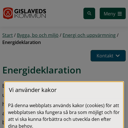
Gå till innehåll
Meny
Start
/
Bygga, bo och miljö
/
Energi och uppvärmning
/
Energideklaration
Kontakt
Energideklaration
Energideklarationen är ett dokument med 
Vi använder kakor
uppgifter om hur mycket energi som går åt i ett 
hus när det används. Energideklarationen är bland 
På denna webbplats används kakor (cookies) för att
webbplatsen ska fungera så bra som möjligt och för
annat till för den som ska köpa eller hyra en 
att vi ska kunna förbättra och utveckla den efter
bostad. Man kan då använda deklarationen för att 
dina behov.