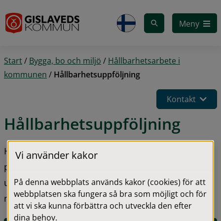
Gå till innehåll
Meny
Start
/
Bygga, bo och miljö
/
Hållbarhetsarbete i
kommunen
/
Hållbarhetsuppföljning
Kontakt
Hållbarhetsuppföljning
Hur hållbar är Gislaveds kommun som geografisk 
Vi använder kakor
plats? Årligen följs kommunens strategi för hållbar 
På denna webbplats används kakor (cookies) för att
utveckling upp i en statusrapport. Här kan du läsa 
webbplatsen ska fungera så bra som möjligt och för
mer om vår hållbarhetsuppföljning.
att vi ska kunna förbättra och utveckla den efter
dina behov.