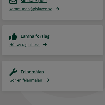
Skicka e-post
kommunen@gislaved.se
Lämna förslag
Hör av dig till oss
Felanmälan
Gör en felanmälan