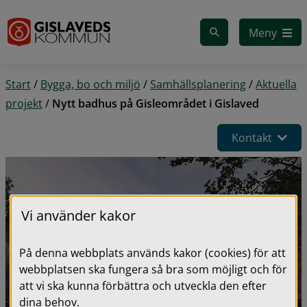
Gå till innehåll
Meny
Start
/
Bygga, bo och miljö
/
Samhällsplanering
/
Aktuella
projekt
/
Nytt badhus på Gisleområdet i Gislaved
Kontakt
Vi använder kakor
På denna webbplats används kakor (cookies) för att
webbplatsen ska fungera så bra som möjligt och för
att vi ska kunna förbättra och utveckla den efter
dina behov.