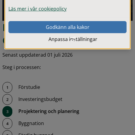
Läs mer i vår cookiepolicy
Nytt badhus på 
Godkänn alla kakor
Gisleområdet i Gislaved
Anpassa inställningar
Senast uppdaterad 01 juli 2026
Steg i processen:
Förstudie
Investeringsbudget
Projektering och planering
Byggnation