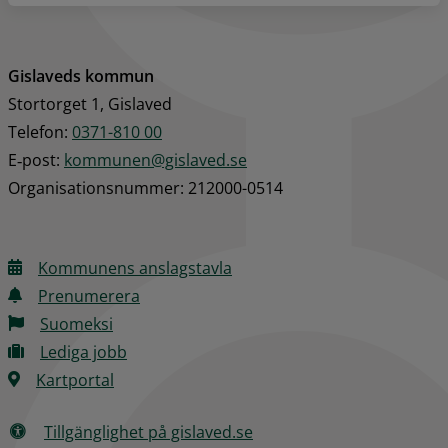
Gislaveds kommun
Stortorget 1, Gislaved
Telefon: 
0371-810 00
E‑post: 
kommunen@gislaved.se
Organisationsnummer: 212000-0514
Kommunens anslagstavla
Prenumerera
Suomeksi
Lediga jobb
Kartportal
Tillgänglighet på gislaved.se