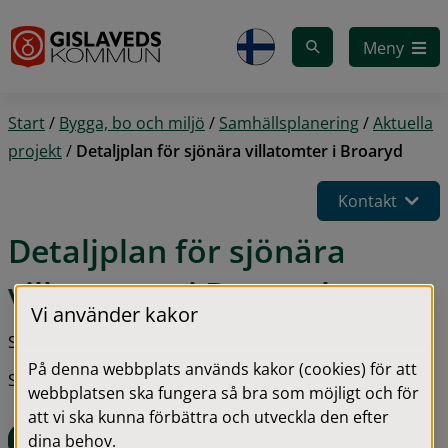
Gå till innehåll
Meny
Start
/
Bygga, bo och miljö
/
Samhällsplanering
/
Aktuella
projekt
/
Detaljplan för sjönära villatomter i Broaryd
Kontakt
Detaljplan för sjönära 
villatomter i Broaryd
Vi använder kakor
Senast uppdaterad 20 maj 2026
På denna webbplats används kakor (cookies) för att
Steg i processen:
webbplatsen ska fungera så bra som möjligt och för
att vi ska kunna förbättra och utveckla den efter
Uppstart detaljplan
dina behov.