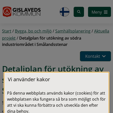
Gå till innehåll
Meny
Start
/
Bygga, bo och miljö
/
Samhällsplanering
/
Aktuella
projekt
/
Detaljplan för utökning av södra
industriområdet i Smålandsstenar
Kontakt
Detaljplan för utökning av 
södra industriområdet i 
Vi använder kakor
Smålandsstenar
På denna webbplats används kakor (cookies) för att
webbplatsen ska fungera så bra som möjligt och för
Senast uppdaterad 26 maj 2026
att vi ska kunna förbättra och utveckla den efter
dina behov.
Steg i processen: