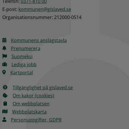
Telefon: 
0371-810 00
E‑post: 
kommunen@gislaved.se
Organisationsnummer: 212000-0514
Kommunens anslagstavla
Prenumerera
Suomeksi
Lediga jobb
Kartportal
Tillgänglighet på gislaved.se
Om kakor (cookies)
Om webbplatsen
Webbplatskarta
Personuppgifter, GDPR