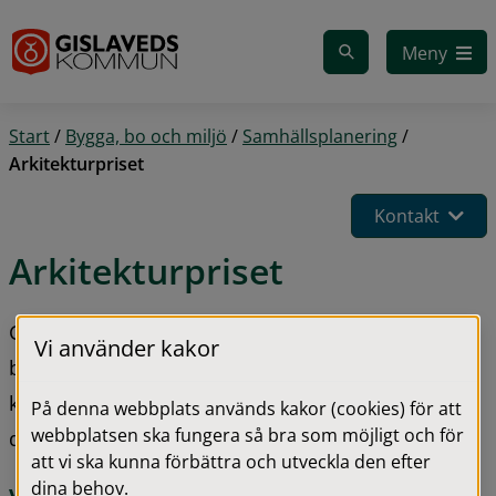
Gå till innehåll
Meny
Start
/
Bygga, bo och miljö
/
Samhällsplanering
/
Arkitekturpriset
Kontakt
Arkitekturpriset
Gislaveds kommuns arkitekturpris är till för att 
Vi använder kakor
belöna värdefulla insatser för god arkitektur inom 
kommunen och uppmärksamma de som lagt ned 
På denna webbplats används kakor (cookies) för att
webbplatsen ska fungera så bra som möjligt och för
det lilla extra på att få ett gott resultat.
att vi ska kunna förbättra och utveckla den efter
dina behov.