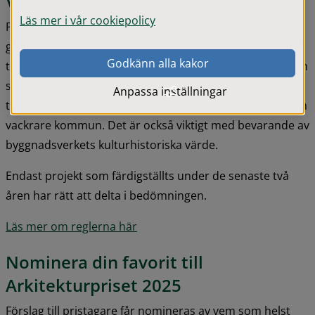
Vem kan få priset?
Läs mer i vår cookiepolicy
Priset kan delas ut till en nybyggnad eller ett väl 
genomfört restaurerings- eller ombyggnadsprojekt som 
Godkänn alla kakor
tillvaratar, utvecklar eller tillför arkitektoniska värden och 
som förskönar vår kommun. Utmärkelsen kan också 
Anpassa inställningar
tilldelas parker och andra anläggningar som bidrar till en 
vackrare kommun. Det är också viktigt med bevarande av 
byggnadsverkets kulturhistoriska värde.
Endast projekt som färdigställts under de senaste två 
åren har rätt att delta i bedömningen.
Läs mer om reglerna här
Nominera din favorit till 
Arkitekturpriset 2025
Förslag till pristagare får nomineras av vem som helst 