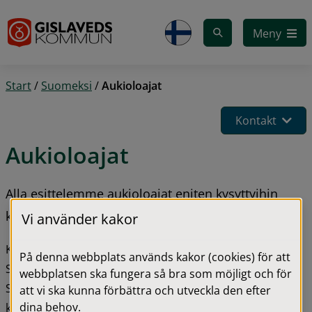
Gå till innehåll
Meny
Start
/
Suomeksi
/
Aukioloajat
Kontakt
Aukioloajat
Alla esittelemme aukioloajat eniten kysyttyihin 
kunnan toimintoihin.
Vi använder kakor
Kunnan puhelinvaihde: 
0371-810 00
På denna webbplats används kakor (cookies) för att
Sähköposti: 
kommunen@gislaved.se
webbplatsen ska fungera så bra som möjligt och för
Sähköposti suomen kielen hallintoalueen 
att vi ska kunna förbättra och utveckla den efter
dina behov.
koordinaattorille: heli.villanen@gislaved.se