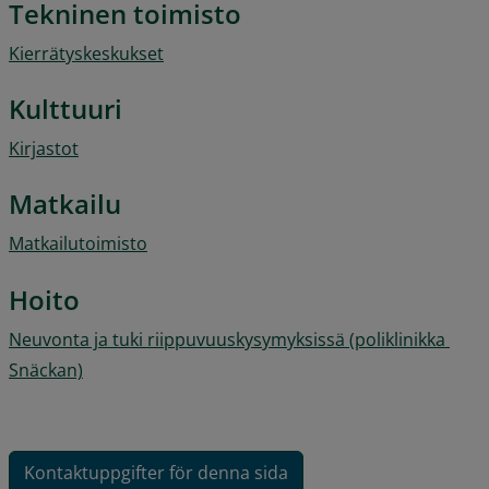
Tekninen toimisto
Kierrätyskeskukset
Kulttuuri
Kirjastot
Matkailu
Matkailutoimisto
Hoito
Neuvonta ja tuki riippuvuuskysymyksissä (poliklinikka 
Snäckan)
Kontaktuppgifter för denna sida