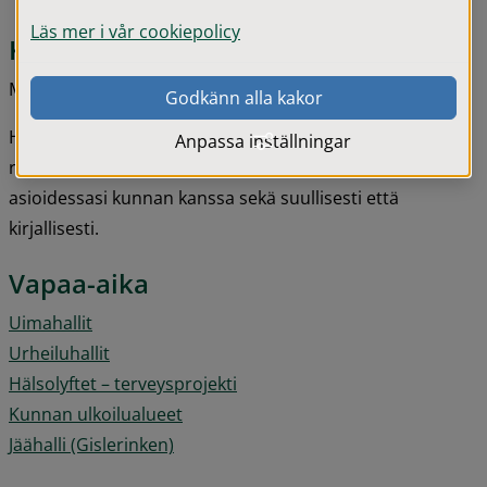
Läs mer i vår cookiepolicy
Kunnantalon aukioloajat
Maanantai - Keskiviikko: 08.00 - 16.00 
Godkänn alla kakor
Huomioi että alla olevat linkit tarjoavat tietoa ainoastaan 
Anpassa inställningar
ruotsiksi. Voit aina pyytää suomenkielisen tulkin 
asioidessasi kunnan kanssa sekä suullisesti että 
kirjallisesti.
Vapaa-aika
Uimahallit
Urheiluhallit
Hälsolyftet – terveysprojekti
Kunnan ulkoilualueet
Jäähalli (Gislerinken)