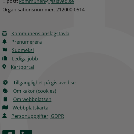
E‑post: 
kommunen@gislaved.se
Organisationsnummer: 212000-0514
Kommunens anslagstavla
Prenumerera
Suomeksi
Lediga jobb
Kartportal
Tillgänglighet på gislaved.se
Om kakor (cookies)
Om webbplatsen
Webbplatskarta
Personuppgifter, GDPR