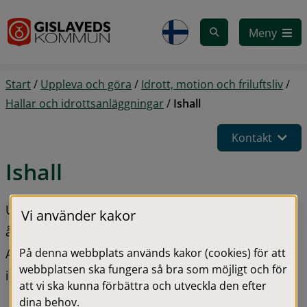
Gå till innehåll
Meny
Start
/
Uppleva och göra
/
Idrott, motion och friluftsliv
/
Hallar och idrottsanläggningar
/
Ishall
Kontakt
Ishall
Under allmänhetens åkning är alla välkomna att 
Vi använder kakor
åka skridskor. 
På denna webbplats används kakor (cookies) för att
Allmänhetens åkning är till för spontanåkning och 
webbplatsen ska fungera så bra som möjligt och för
inte för organiserad träning eller organiserat spel.
att vi ska kunna förbättra och utveckla den efter
dina behov.