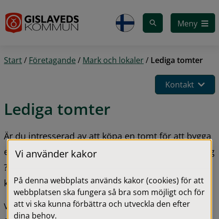
Gå till innehåll
Meny
Start
/
Företagande
/
Mark och lokaler
/
Lediga tomter
Kontakt
Lediga tomter
Är du intresserad av att köpa en tomt för att bygga 
en villa, eller funderar du på att etablera ett företag 
Vi använder kakor
? Här hittar du information om våra lediga tomter i 
På denna webbplats används kakor (cookies) för att
kommunen.
webbplatsen ska fungera så bra som möjligt och för
att vi ska kunna förbättra och utveckla den efter
Vi erbjuder lediga tomter för både villor, flerbostadshus 
dina behov.