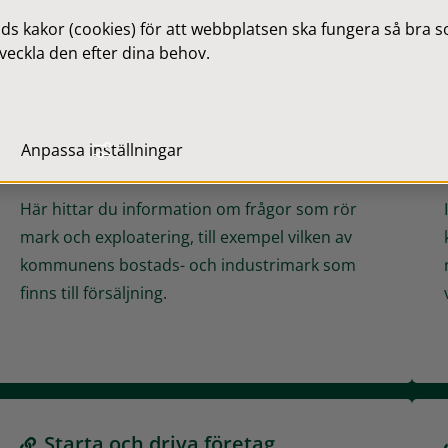
Företagsregister
Avgifter för hälsoskydd
Enter
 kakor (cookies) för att webbplatsen ska fungera så bra som
veckla den efter dina behov.
Anpassa inställningar
Mark och lokaler
Här hittar du information om frågor som rör
mark och exploatering, till exempel vilken av
kommunens bostads- och industrimark som
finns till försäljning.
Starta och driva företag