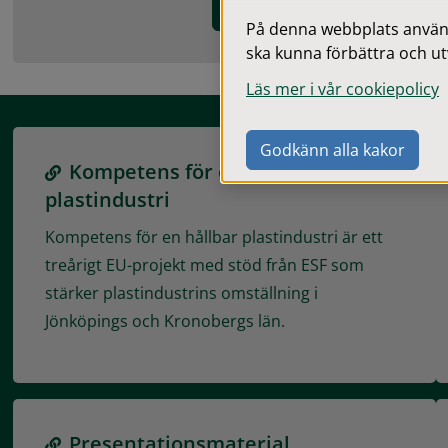
Upphandlingar och avtal
På denna webbplats används
ska kunna förbättra och ut
Läs mer i vår cookiepolicy
Godkänn alla kakor
Kompetens för en hållbar
plastindustri
Kompetens för en hållbar plastindustri är ett
treårigt EU-projekt med stöd från ESF som
stärker plastindustrins omställning i
Jönköpings och Kronobergs län.
Presentationsmaterial