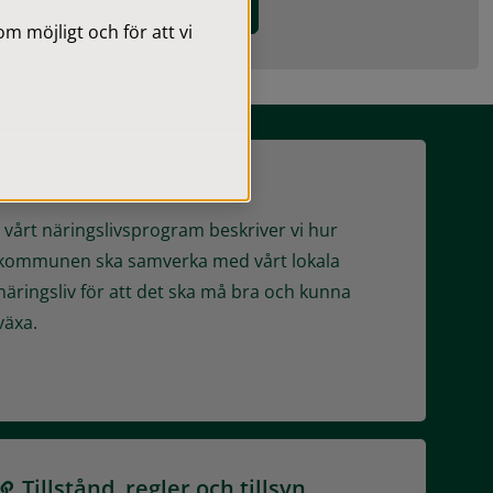
 Gislaved
Lediga tomter
 möjligt och för att vi
Näringslivsprogram
I vårt näringslivsprogram beskriver vi hur
kommunen ska samverka med vårt lokala
näringsliv för att det ska må bra och kunna
växa.
Tillstånd, regler och tillsyn