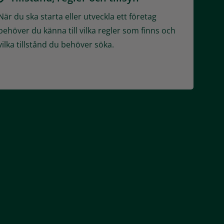
När du ska starta eller utveckla ett företag
behöver du känna till vilka regler som finns och
vilka tillstånd du behöver söka.