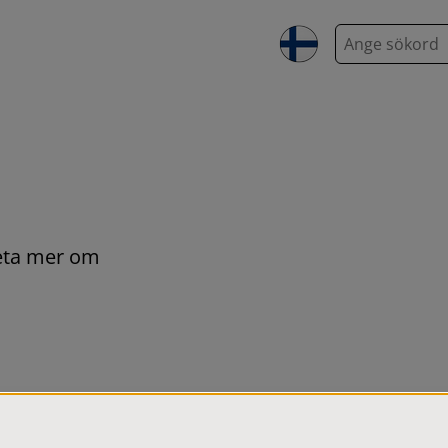
S
ö
k
veta mer om 