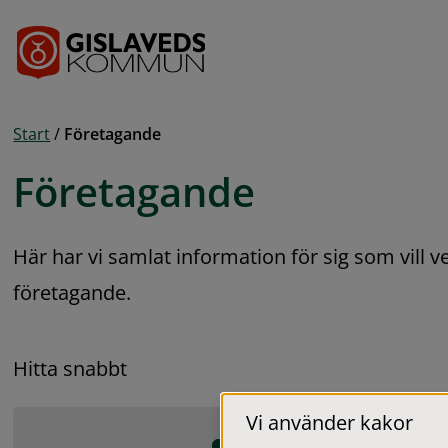
Gå till innehåll
Start
/
Företagande
Företagande
Här har vi samlat information för sig som vill 
företagande.
Hitta snabbt
Vi använder kakor