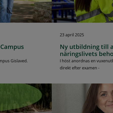
23 april 2025
l Campus
Ny utbildning til
näringslivets beh
ampus Gislaved.
I höst anordnas en vuxenutb
direkt efter examen -