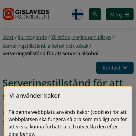
Gå till innehåll
Meny
Start
/
Företagande
/
Tillstånd, regler och tillsyn
/
Serveringstillstånd, alkohol och tobak
/
Serveringstillstånd för att servera alkohol
Kontakt
Serveringstillstånd för att 
servera alkohol
Vi använder kakor
På denna webbplats används kakor (cookies) för att
Krav på kök och matservering försvinner ur 
webbplatsen ska fungera så bra som möjligt och för
alkohollagen
att vi ska kunna förbättra och utveckla den efter
dina behov.