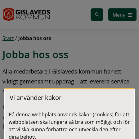
Gå till innehåll
Meny
Start
/
Jobba hos oss
Jobba hos oss
Alla medarbetare i Gislaveds kommun har ett 
viktigt gemensamt uppdrag – att leverera service 
av god kvalitet till de vi är till för.
Vi använder kakor
Här hittar du information om lediga jobb, våra 
På denna webbplats används kakor (cookies) för att
värderingar, praktik och arbetsträning samt 
webbplatsen ska fungera så bra som möjligt och för
feriepraktikmöjligheter för skolungdomar.
att vi ska kunna förbättra och utveckla den efter
dina behov.