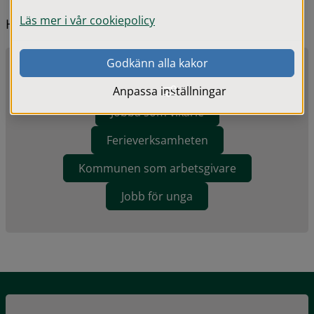
Läs mer i vår cookiepolicy
Hitta snabbt
Godkänn alla kakor
Lediga jobb i kommunen
Anpassa inställningar
Jobba som vikarie
Ferieverksamheten
Kommunen som arbetsgivare
Jobb för unga