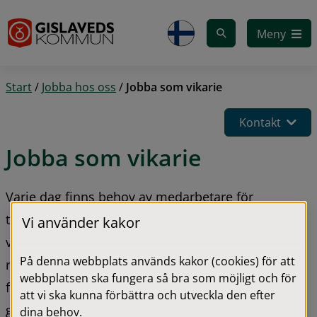
Gå till innehåll
Meny
Start
/
Jobba hos oss
/
Jobba som vikarie
Kontakt
Jobba som vikarie
Varje dag finns behov av medarbetare för 
tidsbegränsade uppdrag i kommunens 
Vi använder kakor
verksamheter. Bemanningen är kommunens egen 
På denna webbplats används kakor (cookies) för att
resurs för vikarier till äldre- och 
webbplatsen ska fungera så bra som möjligt och för
funktionshinderomsorg, kostverksamhet, förskola, 
att vi ska kunna förbättra och utveckla den efter
grundskola och fritidsverksamhet.
dina behov.