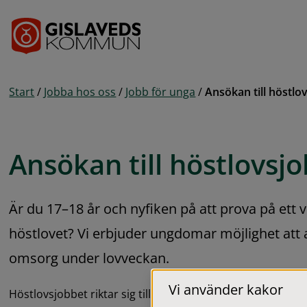
Gå till innehåll
Start
/
Jobba hos oss
/
Jobb för unga
/
Ansökan till höstlo
Ansökan till höstlovsj
Är du 17–18 år och nyfiken på att prova på ett v
höstlovet? Vi erbjuder ungdomar möjlighet att 
omsorg under lovveckan.
Vi använder kakor
Höstlovsjobbet riktar sig till dig som är 17 – 18 år. Arbetet