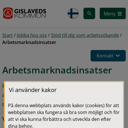
Gå till innehåll
Meny
Start
/
Jobba hos oss
/
Stöd till dig som arbetssökande
/
Arbetsmarknadsinsatser
Kontakt
Arbetsmarknadsinsatser
Här hittar du information om 
Vi använder kakor
arbetsmarknadscoacher och insatser kopplat till 
ditt arbetssökande.
På denna webbplats används kakor (cookies) för att
webbplatsen ska fungera så bra som möjligt och för
Vad kan en arbetsmarknadscoach 
att vi ska kunna förbättra och utveckla den efter
dina behov.