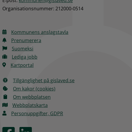
E‑post: 
kommunen@gislaved.se
Organisationsnummer: 212000-0514
Kommunens anslagstavla
Prenumerera
Suomeksi
Lediga jobb
Kartportal
Tillgänglighet på gislaved.se
Om kakor (cookies)
Om webbplatsen
Webbplatskarta
Personuppgifter, GDPR