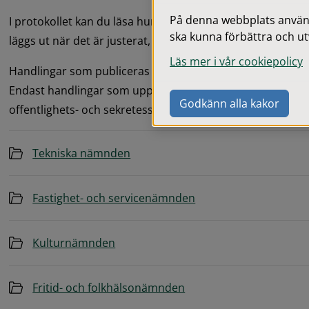
På denna webbplats används
I protokollet kan du läsa hur nämnderna har beslutat i de 
ska kunna förbättra och ut
läggs ut när det är justerat, senast två veckor efter samm
Läs mer i vår cookiepolicy
Handlingar som publiceras på kommunens webbplats är inte
Endast handlingar som uppfyller kraven enligt dataskydd
Godkänn alla kakor
offentlighets- och sekretesslagen publiceras.
Mapp
Tekniska nämnden
Mapp
Fastighet- och servicenämnden
Mapp
Kulturnämnden
Mapp
Fritid- och folkhälsonämnden