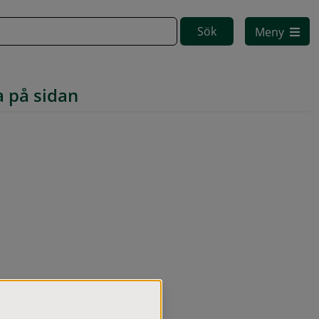
Meny
a på sidan