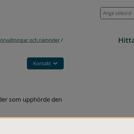
S
ö
k
Hitt
Förvaltningar och nämnder
/
Kontakt
nder som upphörde den 