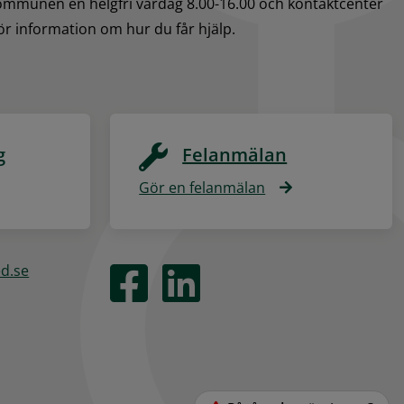
kommunen en helgfri vardag 8.00-16.00 och kontaktcenter 
för information om hur du får hjälp.
g
Felanmälan
Gör en felanmälan
ed.se