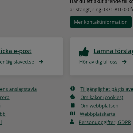
Har du ett akut ärende till 
är stängt, ring 0371-810 00 
Mer kontaktinformation
icka e-post
Lämna försla
n@gislaved.se
Hör av dig till oss
ns anslagstavla
Tillgänglighet på gislav
rera
Om kakor (cookies)
i
Om webbplatsen
obb
Webbplatskarta
l
Personuppgifter, GDPR