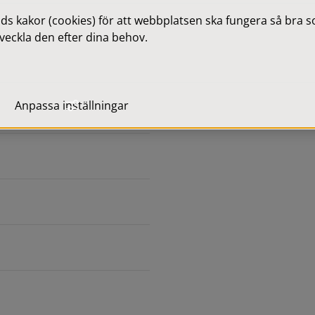
 kakor (cookies) för att webbplatsen ska fungera så bra som
olika ärendena. Protokollet 
veckla den efter dina behov.
anträdet.
 alltid fullständiga. 
sförordningen (GDPR) och 
Anpassa inställningar