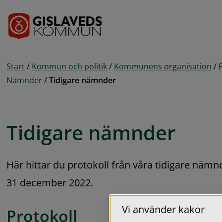
Gå till innehåll
Start
/
Kommun och politik
/
Kommunens organisation
/
Nämnder
/
Tidigare nämnder
Tidigare nämnder
Här hittar du protokoll från våra tidigare näm
31 december 2022.
Vi använder kakor
Protokoll