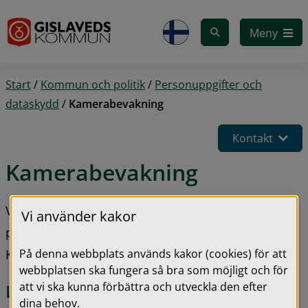
Gå till innehåll
Meny
Start
/
Kommun och politik
/
Personuppgifter och
dataskydd
/
Kamerabevakning
Kontakt
Kamerabevakning
Vi arbetar aktivt mot skadegörelse och andra 
Vi använder kakor
problem i utemiljöer och i skolmiljön. 
På denna webbplats används kakor (cookies) för att
Kamerabevakning är en del av det arbetet.
webbplatsen ska fungera så bra som möjligt och för
att vi ska kunna förbättra och utveckla den efter
Laglig grund för kamerabevakning
dina behov.