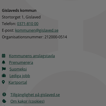
Gislaveds kommun
Stortorget 1, Gislaved
Telefon: 
0371-810 00
E‑post: 
kommunen@gislaved.se
Organisationsnummer: 212000-0514
Kommunens anslagstavla
Prenumerera
Suomeksi
Lediga jobb
Kartportal
Tillgänglighet på gislaved.se
Om kakor (cookies)