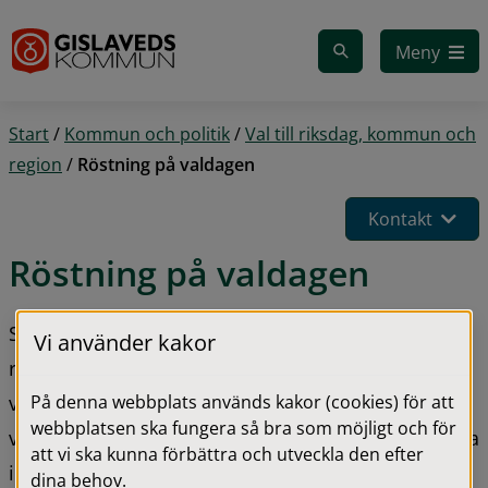
Gå till innehåll
Meny
Start
/
Kommun och politik
/
Val till riksdag, kommun och
region
/
Röstning på valdagen
Kontakt
Röstning på valdagen
Söndagen den 13 september genomförs val till 
Vi använder kakor
riksdag, kommun och region. Det finns totalt 18 
På denna webbplats används kakor (cookies) för att
valdistrikt i kommunen. På ditt röstkort står det 
webbplatsen ska fungera så bra som möjligt och för
vilket distrikt du tillhör och vilken lokal du ska rösta 
att vi ska kunna förbättra och utveckla den efter
i. Kommunhuset i Gislaved är öppen för den som 
dina behov.