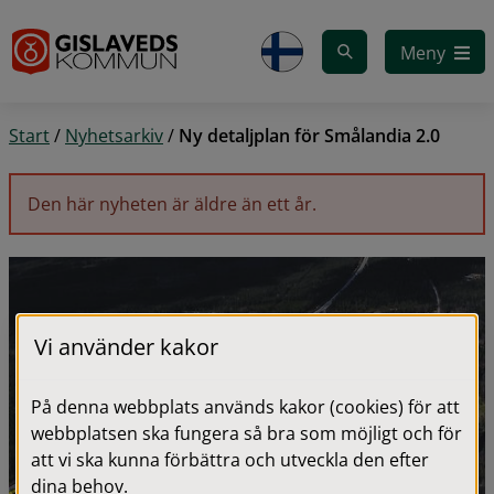
Gå till innehåll
Meny
Start
/
Nyhetsarkiv
/
Ny detaljplan för Smålandia 2.0
Den här nyheten är äldre än ett år.
Vi använder kakor
På denna webbplats används kakor (cookies) för att
webbplatsen ska fungera så bra som möjligt och för
att vi ska kunna förbättra och utveckla den efter
dina behov.