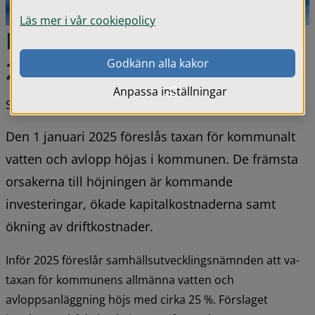
Läs mer i vår cookiepolicy
Förslag om höjd va-taxa 
Godkänn alla kakor
2025
Anpassa inställningar
Senast uppdaterad 12 september 2024
Den 1 januari 2025 föreslås taxan för kommunalt 
vatten och avlopp höjas i kommunen. De främsta 
orsakerna till höjningen är kommande 
investeringar, ökade kapitalkostnaderna samt 
ökning av driftkostnader.
Inför 2025 föreslår samhällsutvecklingsnämnden att va-
taxan för kommunens allmänna vatten och 
avloppsanläggning höjs med cirka 25 %. Förslaget 