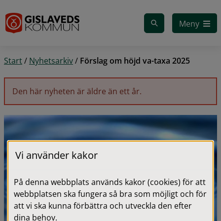
Gå till innehåll
Meny
Start
/
Nyhetsarkiv
/
Förslag om höjd va-taxa 2025
Den här nyheten är äldre än ett år.
Vi använder kakor
På denna webbplats används kakor (cookies) för att
webbplatsen ska fungera så bra som möjligt och för
att vi ska kunna förbättra och utveckla den efter
dina behov.