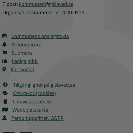
E‑post: 
kommunen@gislaved.se
Organisationsnummer: 212000-0514
Kommunens anslagstavla
Prenumerera
Suomeksi
Lediga jobb
Kartportal
Tillgänglighet på gislaved.se
Om kakor (cookies)
Om webbplatsen
Webbplatskarta
Personuppgifter, GDPR