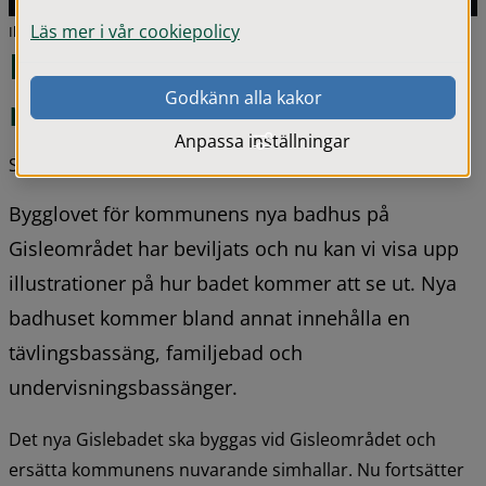
Läs mer i vår cookiepolicy
Illustration över nya Gislebadet. Illustration: Sweco
Nu är bygglovet beviljat för 
Godkänn alla kakor
nya Gislebadet
Anpassa inställningar
Senast uppdaterad 26 maj 2026
Bygglovet för kommunens nya badhus på 
Gisleområdet har beviljats och nu kan vi visa upp 
illustrationer på hur badet kommer att se ut. Nya 
badhuset kommer bland annat innehålla en 
tävlingsbassäng, familjebad och 
undervisningsbassänger.
Det nya Gislebadet ska byggas vid Gisleområdet och 
ersätta kommunens nuvarande simhallar. Nu fortsätter 