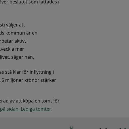
er beslutet som fattades i 
i väljer att 
eds kommun är en 
rbetar aktivt 
tveckla mer 
ivet, säger han.
tå klar för inflyttning i 
,6 miljoner kronor stärker 
erad av att köpa en tomt för 
å sidan: Lediga tomter.