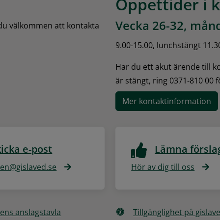
Öppettider i 
Vecka 26-32, månd
 du välkommen att kontakta 
9.00-15.00, lunchstängt 11.3
Har du ett akut ärende till 
är stängt, ring 0371-810 00 
Mer kontaktinformation
icka e-post
Lämna försla
n@gislaved.se
Hör av dig till oss
ns anslagstavla
Tillgänglighet på gislav