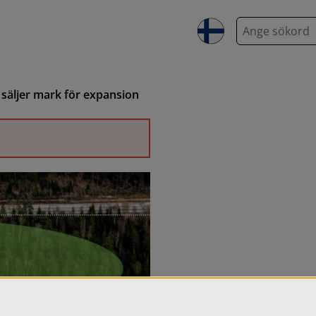
S
ö
k
säljer mark för expansion