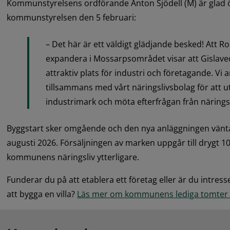
Kommunstyrelsens ordförande Anton Sjödell (M) är glad öv
kommunstyrelsen den 5 februari:
– Det här är ett väldigt glädjande besked! Att Rost
expandera i Mossarpsområdet visar att Gislav
attraktiv plats för industri och företagande. Vi a
tillsammans med vårt näringslivsbolag för att u
industrimark och möta efterfrågan från näringsl
Byggstart sker omgående och den nya anläggningen väntas s
augusti 2026. Försäljningen av marken uppgår till drygt 10
kommunens näringsliv ytterligare.
Funderar du på att etablera ett företag eller är du intress
att bygga en villa? 
Läs mer om kommunens lediga tomter p