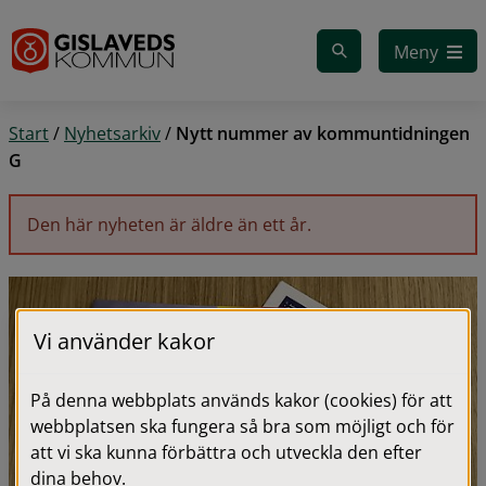
Gå till innehåll
Meny
Start
/
Nyhetsarkiv
/
Nytt nummer av kommuntidningen
G
Den här nyheten är äldre än ett år.
Vi använder kakor
På denna webbplats används kakor (cookies) för att
webbplatsen ska fungera så bra som möjligt och för
att vi ska kunna förbättra och utveckla den efter
dina behov.