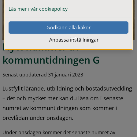
Läs mer i vår cookiepolicy
Godkänn alla kakor
Anpassa inställningar
Nytt nummer av 
kommuntidningen G
Senast uppdaterad 31 januari 2023
Lustfyllt lärande, utbildning och bostadsutveckling 
– det och mycket mer kan du läsa om i senaste 
numret av kommuntidningen som kommer i 
brevlådan under onsdagen.
Under onsdagen kommer det senaste numret av 