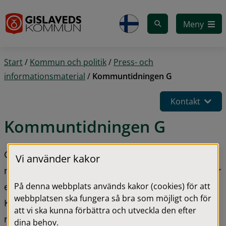
Gå till innehåll
Meny
Start
/
Kommun och politik
/
Press- och
informationsmaterial
/
Kommuntidningen G
Kontakt
Kommuntidningen G
Gislaveds kommun ger varje år ut ett eller två 
Vi använder kakor
nummer av kommuntidningen G. Du kan ladda ner 
På denna webbplats används kakor (cookies) för att
en digital kopia av våra senaste nummer nedan. 
webbplatsen ska fungera så bra som möjligt och för
Kontakta kommunen om du vill ta del av tidigare 
att vi ska kunna förbättra och utveckla den efter
nummer av kommuntidningen.
dina behov.