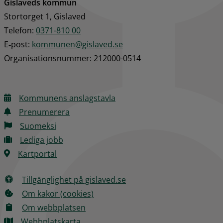
Gislaveds kommun
Stortorget 1, Gislaved
Telefon: 
0371-810 00
E‑post: 
kommunen@gislaved.se
Organisationsnummer: 212000-0514
Kommunens anslagstavla
Prenumerera
Suomeksi
Lediga jobb
Kartportal
Tillgänglighet på gislaved.se
Om kakor (cookies)
Om webbplatsen
Webbplatskarta