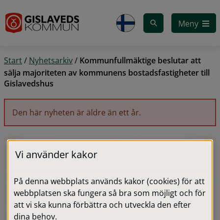
Gå till innehåll
Meny
Start
/
Nyhetsarkiv
/
Kommunfullmäktige beslutar att
sälja majoriteten av kommunens bostadsfastigheter till
Gislavedshus
Den här nyheten är äldre än ett år.
Vi använder kakor
På denna webbplats används kakor (cookies) för att
webbplatsen ska fungera så bra som möjligt och för
att vi ska kunna förbättra och utveckla den efter
dina behov.