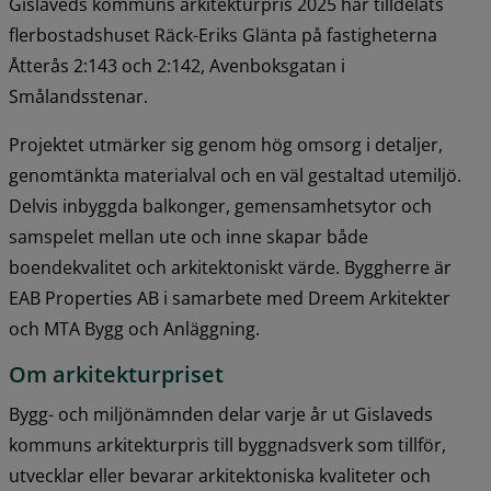
Gislaveds kommuns arkitekturpris 2025 har tilldelats 
flerbostadshuset Räck-Eriks Glänta på fastigheterna 
Åtterås 2:143 och 2:142, Avenboksgatan i 
Smålandsstenar.
Projektet utmärker sig genom hög omsorg i detaljer, 
genomtänkta materialval och en väl gestaltad utemiljö. 
Delvis inbyggda balkonger, gemensamhetsytor och 
samspelet mellan ute och inne skapar både 
boendekvalitet och arkitektoniskt värde. Byggherre är 
EAB Properties AB i samarbete med Dreem Arkitekter 
och MTA Bygg och Anläggning.
Om arkitekturpriset
Bygg- och miljönämnden delar varje år ut Gislaveds 
kommuns arkitekturpris till byggnadsverk som tillför, 
utvecklar eller bevarar arkitektoniska kvaliteter och 