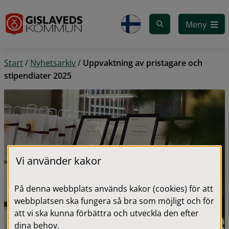
Gå till innehåll
Meny
Start
/
Nyhetsarkiv
/
Uppvaktning av pristagare och
stipendiater 2025
Vi använder kakor
På denna webbplats används kakor (cookies) för att
webbplatsen ska fungera så bra som möjligt och för
att vi ska kunna förbättra och utveckla den efter
dina behov.