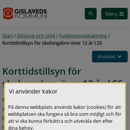
Gå till innehåll
Meny
Start
/
Omsorg och stöd
/
Funktionsnedsättning
/
Korttidstillsyn för skolungdom över 12 år LSS
Kontakt
Korttidstillsyn för 
skolungdom över 12 år LSS
Vi använder kakor
Korttidstillsyn är till för skolungdomar över 12 år 
På denna webbplats används kakor (cookies) för att
som har en funktionsnedsättning och därför har 
webbplatsen ska fungera så bra som möjligt och för
behov av tillsyn före eller efter skoltid, samt 
att vi ska kunna förbättra och utveckla den efter
lovdagar.
dina behov.