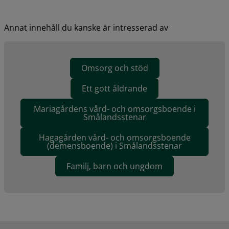
Annat innehåll du kanske är intresserad av
Omsorg och stöd
Ett gott åldrande
Mariagårdens vård- och omsorgsboende i
Smålandsstenar
Hagagården vård- och omsorgsboende
(demensboende) i Smålandsstenar
Familj, barn och ungdom