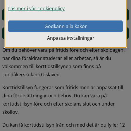
Läs mer i vår cookiepolicy
E-tjänst för ansökan om stöd enligt LSS
Godkänn alla kakor
pdf, 187.9 kB.
Blankett för ansökan om stöd enligt LSS
Anpassa inställningar
Om du behöver vara på fritids före och efter skoldagen, 
när dina föräldrar studerar eller arbetar, så är du 
välkommen till korttidstillsynen som finns på 
Lundåkerskolan i Gislaved.
Korttidstillsyn fungerar som fritids men är anpassat till 
dina förutsättningar och behov. Du kan vara på 
korttidstillsyn före och efter skolans slut och under 
skollov.
Du kan få korttidstillsyn från och med det år du fyller 12 