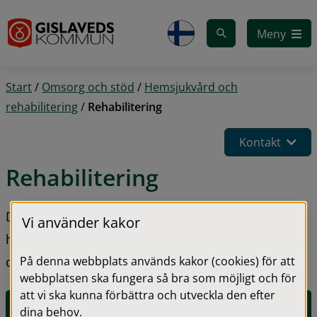
Gå till innehåll
Meny
Start
/
Omsorg och stöd
/
Hemsjukvård och
rehabilitering
/
Rehabilitering
Kontakt
Rehabilitering
Du kan du få hjälp med rehabilitering och 
Vi använder kakor
habilitering i ditt hem om du har svårigheter att ta 
På denna webbplats används kakor (cookies) för att
dig till en vårdcentral.
webbplatsen ska fungera så bra som möjligt och för
att vi ska kunna förbättra och utveckla den efter
E-tjänst för kontaktförfrågan om hjälpmedel och 
dina behov.