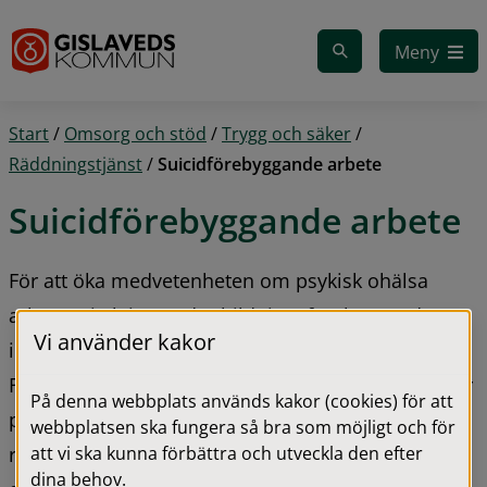
Gå till innehåll
Meny
Start
/
Omsorg och stöd
/
Trygg och säker
/
Räddningstjänst
/
Suicidförebyggande arbete
Suicidförebyggande arbete
För att öka medvetenheten om psykisk ohälsa 
arbetar vi aktivt med utbildning, förebyggande 
Vi använder kakor
insatser och att skapa utrymme för viktiga samtal. 
Från och med maj finns även gula vänskapsbänkar 
På denna webbplats används kakor (cookies) för att
placerade i centralorten, en del av en nationell 
webbplatsen ska fungera så bra som möjligt och för
att vi ska kunna förbättra och utveckla den efter
rörelse som påminner om hur betydelsefullt ett 
dina behov.