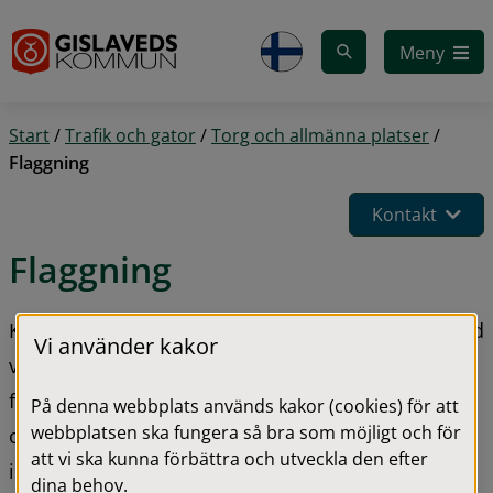
Gå till innehåll
Meny
Start
/
Trafik och gator
/
Torg och allmänna platser
/
Flaggning
Kontakt
Flaggning
Kommunen flaggar på allmänna flaggdagar och vid 
Vi använder kakor
vissa andra speciella tillfällen. Kommunen flaggar 
för att uppmärksamma viktiga dagar, visa respekt 
På denna webbplats används kakor (cookies) för att
webbplatsen ska fungera så bra som möjligt och för
och markera gemenskap, lokalt, nationellt och 
att vi ska kunna förbättra och utveckla den efter
internationellt.
dina behov.