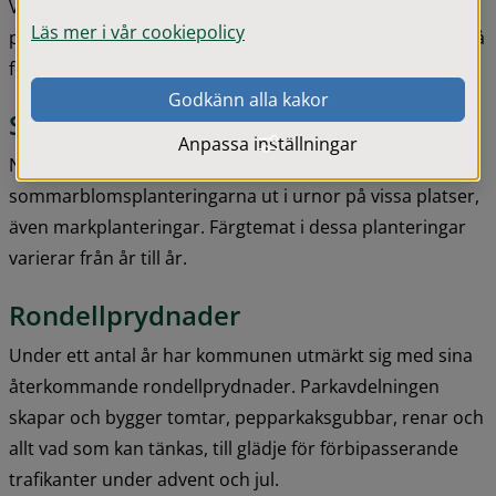
Vårens lökar spritter upp ur den svarta jorden och det 
Läs mer i vår cookiepolicy
piggar upp vintertrötta. Vårplanteringarna kommer ut så 
fort vädret tillåter med penséer eller liknande.
Godkänn alla kakor
Sommarblomsplanteringar
Anpassa inställningar
När risken för nattfrost är över placeras 
sommarblomsplanteringarna ut i urnor på vissa platser, 
även markplanteringar. Färgtemat i dessa planteringar 
varierar från år till år.
Rondellprydnader
​Under ett antal år har kommunen utmärkt sig med sina 
återkommande rondellprydnader. Parkavdelningen 
skapar och bygger tomtar, pepparkaksgubbar, renar och 
allt vad som kan tänkas, till glädje för förbipasserande 
trafikanter under advent och jul.