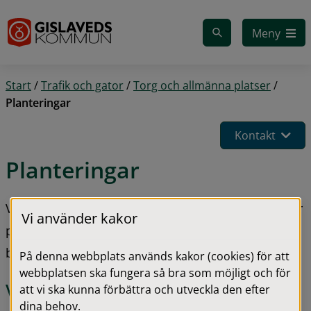
Gå till innehåll
Meny
Start
/
Trafik och gator
/
Torg och allmänna platser
/
Planteringar
Kontakt
Planteringar
Vi jobbar med att försköna kommunen och sprider 
Vi använder kakor
planteringarna över året för invånare och 
besökare.
På denna webbplats används kakor (cookies) för att
webbplatsen ska fungera så bra som möjligt och för
Vårplanteringar
att vi ska kunna förbättra och utveckla den efter
dina behov.