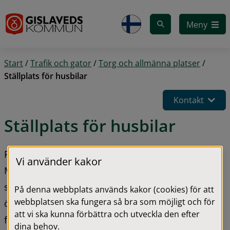
Gå till innehåll
Meny
Start
/
Trafik och gator
/
Torg och allmänna platser
/
Ställplats för husbilar
Kontakt
Ställplats för husbilar
På marknadsplatsen i Gislaved, infart vid 
Vi använder kakor
Mårtensgatan 1, finns en ställplats där 
semestrande husbilsägare kan parkera och 
På denna webbplats används kakor (cookies) för att
webbplatsen ska fungera så bra som möjligt och för
övernatta. Platsen håller öppet året runt och totalt 
att vi ska kunna förbättra och utveckla den efter
får ungefär 15 husbilar plats. Där finns ett sopkärl 
dina behov.