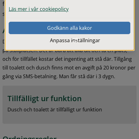
för de husbilsturister som behöver slänga sitt 
Läs mer i vår cookiepolicy
skräp.
Godkänn alla kakor
Avgiftsfri ställplats
Anpassa inställningar
Det behövs ingen anmälan om man vill ställa sin husbil 
på ställplatsen. Det är bara att åka dit och ta en plats, 
och för tillfället kostar det ingenting att stå där. Tillgång 
till toalett och dusch finns mot en avgift på 20 kronor per 
gång via SMS-betalning. Man får stå där i 3 dygn.
Tillfälligt ur funktion
Dusch och toalett är tillfälligt ur funktion
Ordningsregler