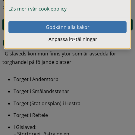
platser som är avsedd för detta.
Läs mer i vår cookiepolicy
E-tjänst för att boka en torgplats
Godkänn alla kakor
Anpassa inställningar
Här får du ha torghandel
I Gislaveds kommun finns ytor som är avsedda för 
torghandel på följande platser:
Torget i Anderstorp
Torget i Smålandsstenar
Torget (Stationsplan) i Hestra
Torget i Reftele
I Gislaved:
– Stortorget, östra delen.