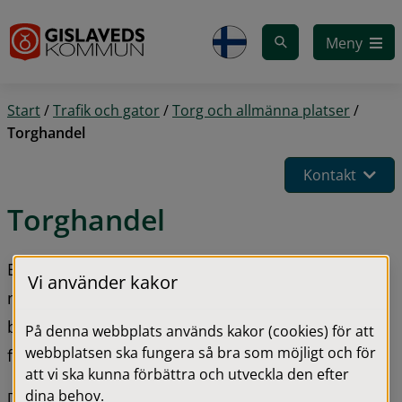
Gå till innehåll
Meny
Start
/
Trafik och gator
/
Torg och allmänna platser
/
Torghandel
Kontakt
Torghandel
Ett trevligt och uppskattat inslag i vår offentliga 
Vi använder kakor
miljö är torghandel. För att den ska fungera på 
bästa sätt finns det regler för när, var och hur den 
På denna webbplats används kakor (cookies) för att
webbplatsen ska fungera så bra som möjligt och för
får bedrivas.
att vi ska kunna förbättra och utveckla den efter
dina behov.
Det krävs inget polistillstånd för torghandel som sker på 