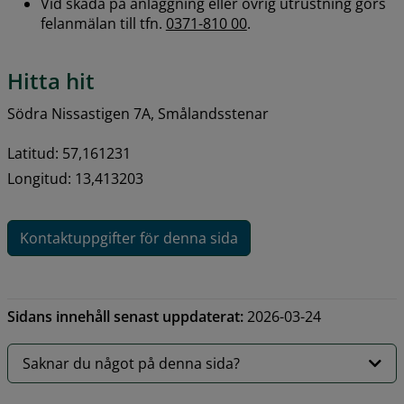
Vid skada på anläggning eller övrig utrustning görs 
felanmälan till tfn. 
0371-810 00
.
Hitta hit
Södra Nissastigen 7A, Smålandsstenar
Latitud: 57,161231
Longitud: 13,413203
Kontaktuppgifter för denna sida
Sidans innehåll senast uppdaterat:
2026-03-24
Saknar du något på denna sida?