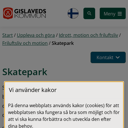
Gå till innehåll
Meny
Start
/
Uppleva och göra
/
Idrott, motion och friluftsliv
/
Friluftsliv och motion
/
Skatepark
Kontakt
Skatepark
Skaten vid stationsparken i Smålandsstenar är en 
Vi använder kakor
betongpark, den har utformats med inriktning på 
På denna webbplats används kakor (cookies) för att
den så kallade streetåkningen men saknar för den 
webbplatsen ska fungera så bra som möjligt och för
delen inte böjar och transitions.
att vi ska kunna förbättra och utveckla den efter
dina behov.