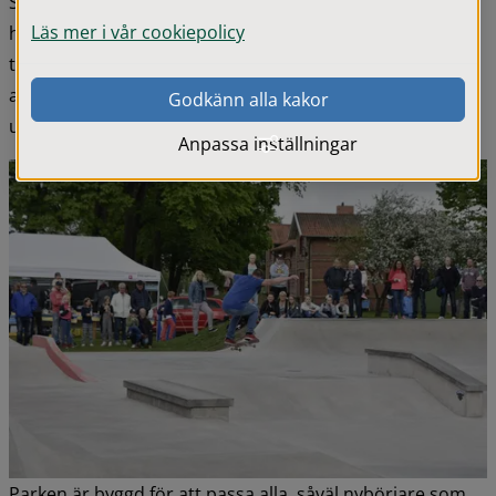
Streetåkningen är den genre av skateboardåkning som 
Läs mer i vår cookiepolicy
hämtar sina rötter från det offentliga stadsrummet - 
trappor, kanter, räcken och mindre höjdskillnader 
arrangerat på ett noga genomtänkt sätt skapar 
Godkänn alla kakor
utmaningar för både nybörjare och erfarna åkare.
Anpassa inställningar
Parken är byggd för att passa alla, såväl nybörjare som 