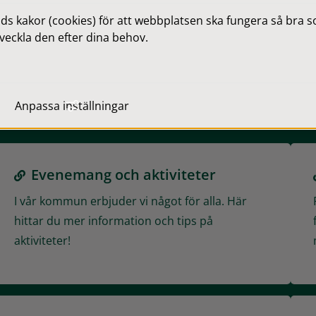
 kakor (cookies) för att webbplatsen ska fungera så bra som
 Hörsjöbadet
Simhall, Gislebadet
Evenemangskal
veckla den efter dina behov.
Evenemang och aktiviteter
Anpassa inställningar
Evenemang och aktiviteter
I vår kommun erbjuder vi något för alla. Här
hittar du mer information och tips på
aktiviteter!