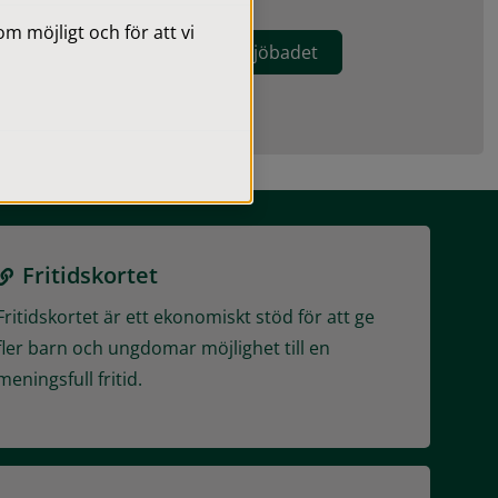
 möjligt och för att vi
ender
Utomhusbad, Hörsjöbadet
Fritidskortet
Fritidskortet är ett ekonomiskt stöd för att ge
fler barn och ungdomar möjlighet till en
meningsfull fritid.