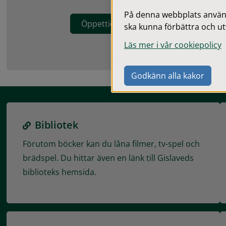
På denna webbplats används
Öppettider och priser Gislebadet och
ska kunna förbättra och ut
Läs mer i vår cookiepolicy
Godkänn alla kakor
Bibliotek
Förutom böcker kan du låna filmer, tv-spel och
brädspel. Du hittar även en länk till Gislaveds
biblioteks hemsida.