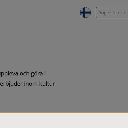
S
ö
k
uppleva och göra i 
bjuder inom kultur- 