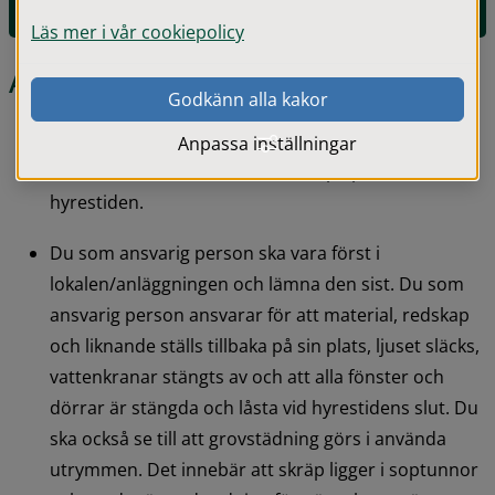
Se lediga tider i sporthallar och gymnastiksalar
Läs mer i vår cookiepolicy
Ansvar och regler​
Godkänn alla kakor
Du som hyresgäst ska utse en ansvarig person, 
Anpassa inställningar
minst 18 år, som alltid ska finnas på plats under 
hyrestiden.
Du som ansvarig person ska vara först i 
lokalen/anläggningen och lämna den sist. Du som 
ansvarig person ansvarar för att material, redskap 
och liknande ställs tillbaka på sin plats, ljuset släcks, 
vattenkranar stängts av och att alla fönster och 
dörrar är stängda och låsta vid hyrestidens slut. Du 
ska också se till att grovstädning görs i använda 
utrymmen. Det innebär att skräp ligger i soptunnor 