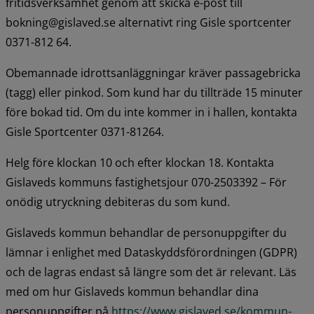
fritidsverksamhet genom att skicka e-post till 
bokning@gislaved.se alternativt ring Gisle sportcenter 
0371-812 64.
Obemannade idrottsanläggningar kräver passagebricka 
(tagg) eller pinkod. Som kund har du tillträde 15 minuter 
före bokad tid. Om du inte kommer in i hallen, kontakta 
Gisle Sportcenter 0371-81264.
Helg före klockan 10 och efter klockan 18. Kontakta 
Gislaveds kommuns fastighetsjour 070-2503392 – För 
onödig utryckning debiteras du som kund.
Gislaveds kommun behandlar de personuppgifter du 
lämnar i enlighet med Dataskyddsförordningen (GDPR) 
och de lagras endast så längre som det är relevant. Läs 
med om hur Gislaveds kommun behandlar dina 
personuppgifter på 
https://www.gislaved.se/kommun-