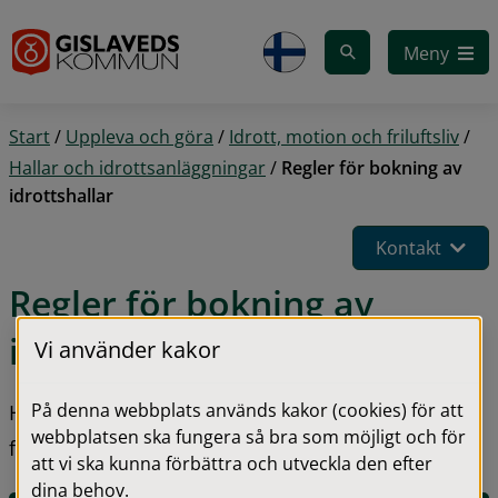
Gå till innehåll
Meny
Start
/
Uppleva och göra
/
Idrott, motion och friluftsliv
/
Hallar och idrottsanläggningar
/
Regler för bokning av
idrottshallar
Kontakt
Regler för bokning av 
idrottshallar
Vi använder kakor
På denna webbplats används kakor (cookies) för att
Här informerar vi om de reglerna som finns för att 
webbplatsen ska fungera så bra som möjligt och för
få hyra en lokal eller idrottsanläggning.
att vi ska kunna förbättra och utveckla den efter
dina behov.