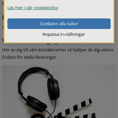
media.
Läs mer i vår cookiepolicy
Föreningar
Godkänn alla kakor
Gislaveds filmstudio
Anpassa inställningar
Vill din förening synas här?
Hör av dig till vårt kontaktcenter så hjälper de dig vidare. 
Endast för idella föreningar.