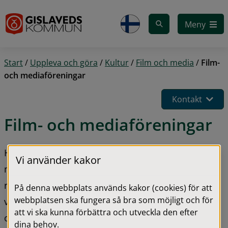
Gå till innehåll
Meny
Start
/
Uppleva och göra
/
Kultur
/
Film och media
/
Film-
och mediaföreningar
Kontakt
Film- och mediaföreningar
Hitta mer information om våra film- och 
Vi använder kakor
mediaföreningar i listan nedan. Genom att besöka 
respektive webbplats kan du läsa mer om 
På denna webbplats används kakor (cookies) för att
webbplatsen ska fungera så bra som möjligt och för
verksamheten, aktuella aktiviteter, medlemskap 
att vi ska kunna förbättra och utveckla den efter
och hur du kan engagera dig inom film, foto och 
dina behov.