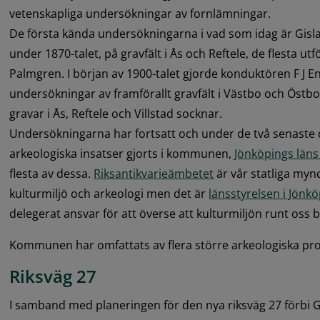
vetenskapliga undersökningar av fornlämningar. 
De första kända undersökningarna i vad som idag är Gis
under 1870-talet, på gravfält i Ås och Reftele, de flesta utf
Palmgren. I början av 1900-talet gjorde konduktören F J E
undersökningar av framförallt gravfält i Västbo och Östb
gravar i Ås, Reftele och Villstad socknar. 
Undersökningarna har fortsatt och under de två senaste
arkeologiska insatser gjorts i kommunen, 
Jönköpings lä
flesta av dessa. 
Riksantikvarieämbetet
 är vår statliga myn
kulturmiljö och arkeologi men det är 
länsstyrelsen i Jönkö
delegerat ansvar för att överse att kulturmiljön runt oss 
Kommunen har omfattats av flera större arkeologiska pro
Riksväg 27
I samband med planeringen för den nya riksväg 27 förbi G