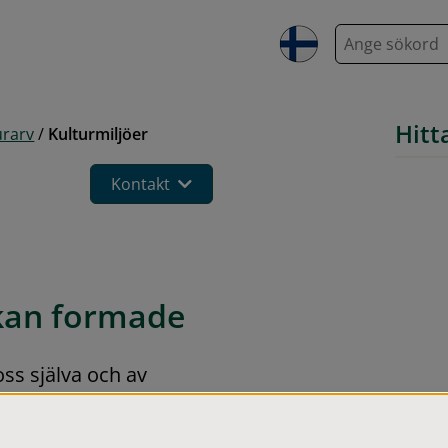
S
ö
k
Hitt
urarv
/
Kulturmiljöer
Kontakt
skan formade
ss själva och av 
yggnader, 
det som brukar kallas 