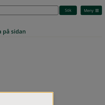
Meny
a på sidan