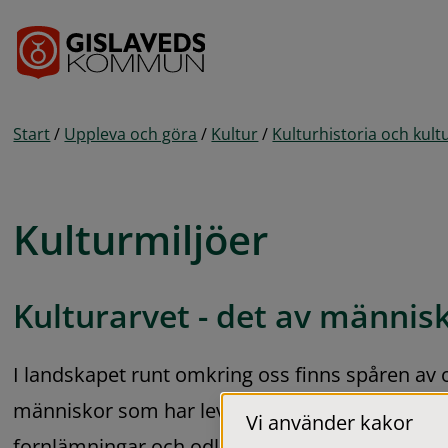
Gå till innehåll
Start
/
Uppleva och göra
/
Kultur
/
Kulturhistoria och kult
Kulturmiljöer
Kulturarvet - det av männi
I landskapet runt omkring oss finns spåren av o
människor som har levat och verkar före oss. B
Vi använder kakor
fornlämningar och odlingslandskap är delar av 