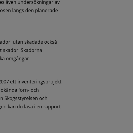
des även undersökningar av 
rösen längs den planerade 
dor, utan skadade också 
 skador. Skadorna 
lika omgångar.
07 ett inventeringsprojekt, 
ls okända forn- och 
an Skogsstyrelsen och 
n kan du läsa i en rapport 