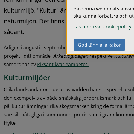
På denna webbplats används
kulturmiljö. "Kultur" är i detta fall människans 
ska kunna förbättra och ut
naturmiljön. Det finns också ett biologiskt kultu
Läs mer i vår cookiepolicy
sådant.
Godkänn alla kakor
Årligen i augusti - september ordnas i Sverige arrangema
projekt i ditt område. 
Arkeologidagen
 respektive 
Kultura
samordnas av 
Riksantikvarieämbetet.
Kulturmiljöer
Olika landsändar och delar av världen har sin speciella kult
den exempelvis av både småskalig jordbruksmark och ful
på  kulturlämningar rika skogsmarken kring de forna järnb
särskilt påtagliga i kommunen, precis som i grannkomm
Hylte.