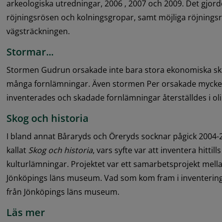
arkeologiska utredningar, 2006 , 2007 och 2009. Det gjor
röjningsrösen och kolningsgropar, samt möjliga röjnings
vägsträckningen.
Stormar...
Stormen Gudrun orsakade inte bara stora ekonomiska ska
många fornlämningar. Även stormen Per orsakade mycket
inventerades och skadade fornlämningar återställdes i o
Skog och historia
I bland annat Båraryds och Öreryds socknar pågick 2004-20
kallat 
Skog och historia
, vars syfte var att inventera hittil
kulturlämningar. Projektet var ett samarbetsprojekt mell
Jönköpings läns museum. Vad som kom fram i inventeringe
från Jönköpings läns museum.
Läs mer