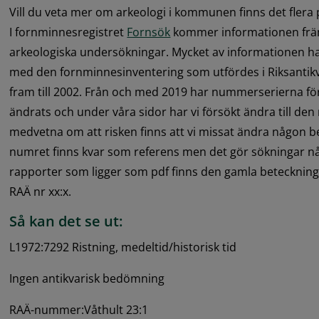
Vill du veta mer om arkeologi i kommunen finns det flera pd
I fornminnesregistret 
Fornsök
 kommer informationen främ
arkeologiska undersökningar. Mycket av informationen ha
med den fornminnesinventering som utfördes i Riksantikv
fram till 2002. Från och med 2019 har nummerserierna för
ändrats och under våra sidor har vi försökt ändra till den
medvetna om att risken finns att vi missat ändra någon b
numret finns kvar som referens men det gör sökningar någo
rapporter som ligger som pdf finns den gamla beteckning
RAÄ nr xx:x.
Så kan det se ut:
L1972:7292 Ristning, medeltid/historisk tid
Ingen antikvarisk bedömning
RAÄ-nummer:Våthult 23:1