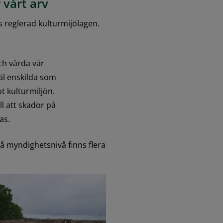
 vårt arv
 reglerad kulturmijölagen. 
h vårda vår 
äl enskilda som 
 kulturmiljön. 
l att skador på 
as.
På myndighetsnivå finns flera 