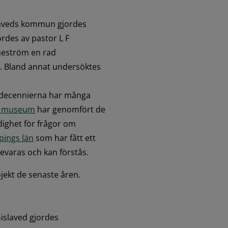
laveds kommun gjordes 
ördes av pastor L F 
neström en rad 
o. Bland annat undersöktes 
 decennierna har många 
ns museum
 har genomfört de 
dighet för frågor om 
pings län
 som har fått ett 
bevaras och kan förstås.
jekt de senaste åren.
islaved gjordes 