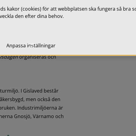
 kakor (cookies) för att webbplatsen ska fungera så bra som
påverkan på 
veckla den efter dina behov.
rarv och imateriellt 
Anpassa inställningar
ng som berättar om aktuella 
rvsdagen
 organiseras och 
urmiljö. I Gislaved består 
låkersbygd, men också den 
ruken. Industrimiljöerna är 
unerna Gnosjö, Värnamo och 