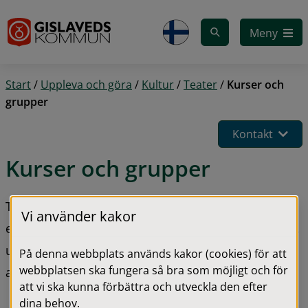
Gå till innehåll
Meny
Start
/
Uppleva och göra
/
Kultur
/
Teater
/
Kurser och
grupper
Kontakt
Kurser och grupper
Tycker du om att spela teater, leka med fantasi 
Vi använder kakor
eller stå på scen? Vi erbjuder teaterkurser för barn, 
unga och vuxna, från dramalek till teatergrupper 
På denna webbplats används kakor (cookies) för att
webbplatsen ska fungera så bra som möjligt och för
anpassade för olika behov.
att vi ska kunna förbättra och utveckla den efter
dina behov.