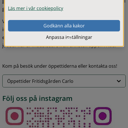
gillar. Vi som jobbar här kan hjälpa dig att hitta vad du vill 
Läs mer i vår cookiepolicy
göra på fritiden.
Vi hjälper dig också att till exempel starta en 
Godkänn alla kakor
intressegrupp ihop med andra unga, planera ett 
Anpassa inställningar
evenemang, skapa ett projekt och mycket annat. Vi som 
jobbar här är fritidsledare från enheten öppen Fritid.
Kom på besök under öppettiderna eller kontakta oss!
Öppettider Fritidsgården Carlo
Följ oss på instagram