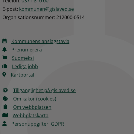
Telefon: 
0371-810 00
E‑post: 
kommunen@gislaved.se
Organisationsnummer: 212000-0514
Kommunens anslagstavla
Prenumerera
Suomeksi
Lediga jobb
Kartportal
Tillgänglighet på gislaved.se
Om kakor (cookies)
Om webbplatsen
Webbplatskarta
Personuppgifter, GDPR