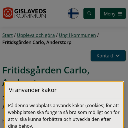
Gå till innehåll
Meny
Start
/
Uppleva och göra
/
Ung i kommunen
/
Fritidsgården Carlo, Anderstorp
Kontakt
Fritidsgården Carlo, 
Anderstorp
Vi använder kakor
En mötesplats för unga i Anderstorp från 12 till 18 
På denna webbplats används kakor (cookies) för att
år.
webbplatsen ska fungera så bra som möjligt och för
att vi ska kunna förbättra och utveckla den efter
Här kan du prova något nytt och göra saker som du 
dina behov.