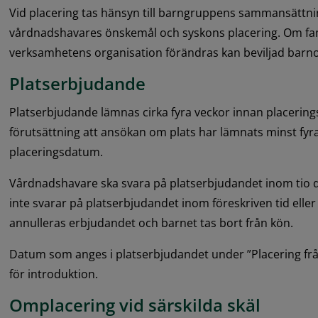
Vid placering tas hänsyn till barngruppens sammansättnin
vårdnadshavares
önskemål och syskons placering. Om fami
verksamhetens organisation förändras kan beviljad bar
Platserbjudande
Platserbjudande lämnas cirka fyra veckor innan placerin
förutsättning att ansökan om plats har lämnats minst fyr
placeringsdatum.
Vårdnadshavare ska svara på platserbjudandet inom tio 
inte svarar på platserbjudandet inom föreskriven tid eller t
annulleras erbjudandet och barnet tas bort från kön.
Datum som anges i platserbjudandet under ”Placering frå
för introduktion.
Omplacering vid särskilda skäl