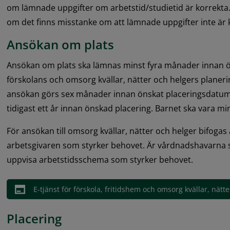
om lämnade uppgifter om arbetstid/studietid är korrekta.
om det finns misstanke om att lämnade uppgifter inte är 
Ansökan om plats
Ansökan om plats ska lämnas minst fyra månader innan ö
förskolans och omsorg kvällar, nätter och helgers planerin
ansökan görs sex månader innan önskat placeringsdatum
tidigast ett år innan önskad placering. Barnet ska vara min
För ansökan till omsorg kvällar, nätter och helger bifogas
arbetsgivaren som styrker behovet. Är vårdnadshavarn
uppvisa arbetstidsschema som styrker behovet.
E-tjänst för förskola, fritidshem och omsorg kvällar, nätt
Placering