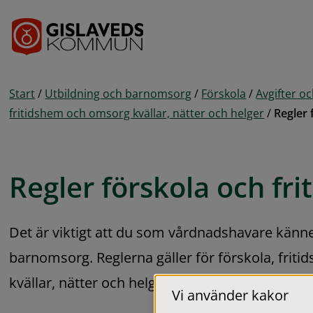
Gå till innehåll
Start
/
Utbildning och barnomsorg
/
Förskola
/
Avgifter oc
fritidshem och omsorg kvällar, nätter och helger
/
Regler 
Regler förskola och fr
Det är viktigt att du som vårdnadshavare känner t
barnomsorg. Reglerna gäller för förskola, frit
kvällar, nätter och helger.
Vi använder kakor