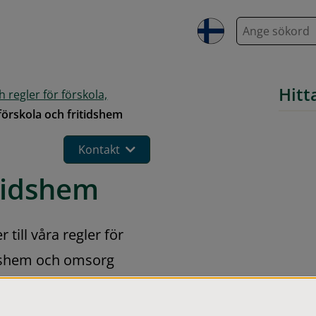
S
ö
k
Hitt
h regler för förskola,
förskola och fritidshem
Kontakt
itidshem
ill våra regler för 
idshem och omsorg 