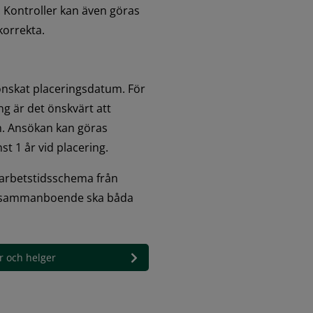
 Kontroller kan även göras 
korrekta.
nskat placeringsdatum. För 
g är det önskvärt att 
. Ansökan kan göras 
st 1 år vid placering.
 arbetstidsschema från 
a sammanboende ska båda 
er och helger