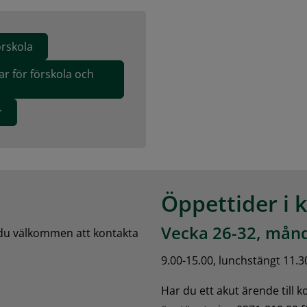
örskola
ar för förskola och
r
Öppettider i 
Vecka 26-32, månd
 du välkommen att kontakta 
9.00-15.00, lunchstängt 11.3
Har du ett akut ärende till 