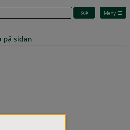
Meny
a på sidan