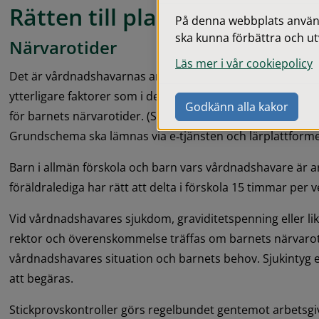
Rätten till plats
På denna webbplats används
ska kunna förbättra och ut
Närvarotider
Läs mer i vår cookiepolicy
Det är vårdnadshavarnas arbets-, studie- och restider ti
ytterligare faktorer som i det enskilda fallet kan anses ang
Godkänn alla kakor
för barnets närvarotider. (Skollagen 8 kap. § 5, 14 kap. § 5 r
Grundschema ska lämnas via e‑tjänsten och lärplattforme
Barn i allmän förskola och barn vars vårdnadshavare är ar
föräldralediga har rätt att delta i förskola 15 timmar per v
Vid vårdnadshavares sjukdom, graviditetspenning eller li
rektor och överenskommelse träffas om barnets närvaroti
vårdnadshavares situation och barnets behov. Sjukintyg e
att begäras.
Stickprovskontroller görs regelbundet gentemot arbetsgi