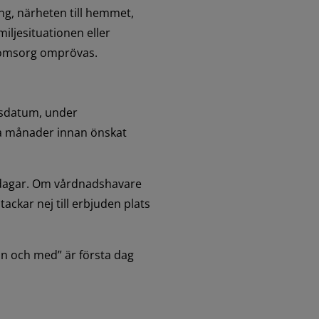
g, närheten till hemmet, 
ljesituationen eller 
nomsorg omprövas.
gsdatum, under 
a månader innan önskat 
dagar. Om vårdnadshavare 
ackar nej till erbjuden plats 
n och med” är första dag 