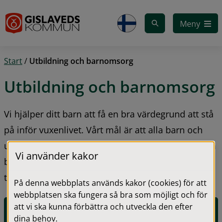
Gå till innehåll
Meny
Start
/
Utbildning och barnomsorg
Utbildning och barnomsorg
Vi hjälper ditt barn att få en bra värdegrund att stå 
på inför vuxenlivet. Vårt mål är att alla barn och 
ungdomar får de kompetenser och kunskaper som 
Vi använder kakor
behövs idag och i framtiden. Låt ditt barn få bästa 
tänkbara förutsättningar.
På denna webbplats används kakor (cookies) för att
webbplatsen ska fungera så bra som möjligt och för
att vi ska kunna förbättra och utveckla den efter
E-tjänst för förskola, fritidshem och omsorg kvällar, 
dina behov.
nätter och helger