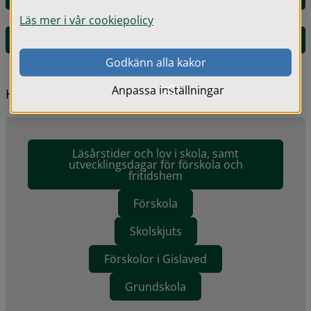
Läs mer i vår cookiepolicy
Inloggning till lärplattformen Vklass via webb
Godkänn alla kakor
Anpassa inställningar
Hitta snabbt
Läsårstider och lov i skola, samt
utvecklingsdagar för förskola och
fritidshem
Förskola
Skolskjuts
Förskolor i Gislaved
Grundskola