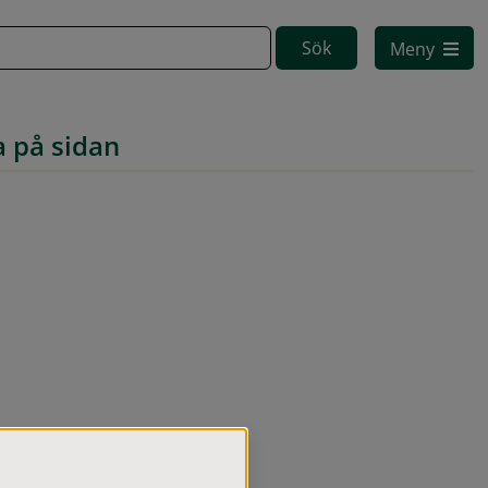
Meny
a på sidan