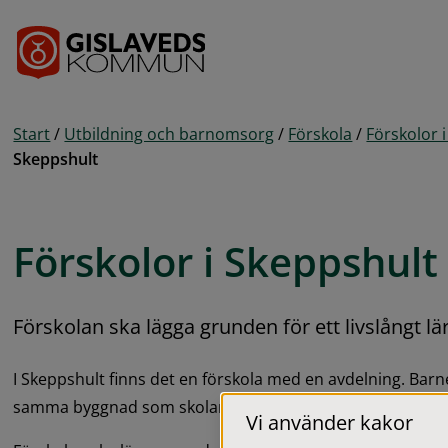
Gå till innehåll
Start
/
Utbildning och barnomsorg
/
Förskola
/
Förskolor
Skeppshult
Förskolor i Skeppshult
Förskolan ska lägga grunden för ett livslångt lä
I Skeppshult finns det en förskola med en avdelning. Barnen ä
samma byggnad som skolan. Vi har en stor härlig utegård
Vi använder kakor