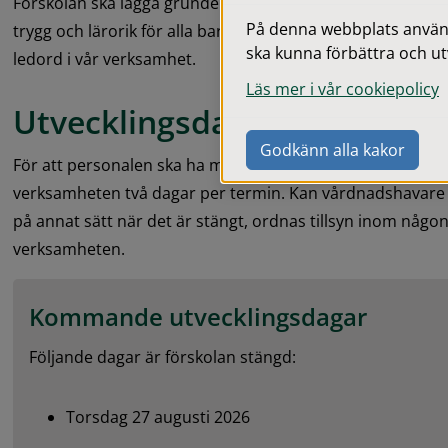
Förskolan ska lägga grunden för ett livslångt lärande. Ver
På denna webbplats används
trygg och lärorik för alla barn som deltar. Utforskande, nyf
ska kunna förbättra och ut
ledord i vår verksamhet.
Läs mer i vår cookiepolicy
Utvecklingsdagar
Godkänn alla kakor
För att personalen ska ha möjlighet till gemensamma utve
verksamheten två dagar per termin. Kan vårdnadshavare ab
på annat sätt när det är stängt, ordnas tillsyn inom någon
verksamheten.
Kommande utvecklingsdagar
Följande dagar är förskolan stängd:
Torsdag 27 augusti 2026