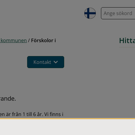
S
ö
k
Hitt
 i kommunen
/
Förskolor i
Kontakt
rande.
r från 1 till 6 år. Vi finns i 
.