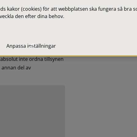
ksamheten ska vara rolig 
 kakor (cookies) för att webbplatsen ska fungera så bra som
ikenhet och lust att lära är 
veckla den efter dina behov.
Anpassa inställningar
cklingsdagar stänger 
solut inte ordna tillsynen 
 annan del av 