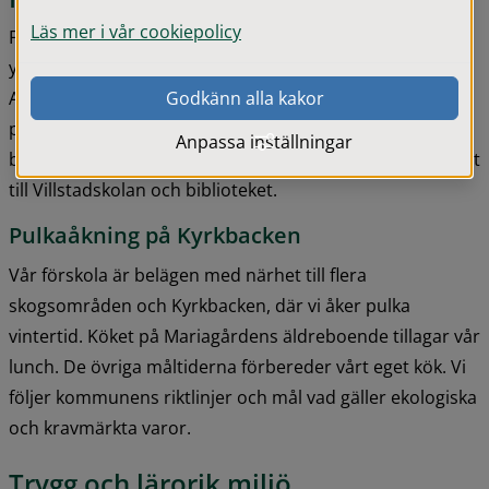
Läs mer i vår cookiepolicy
Förskolan består av två avdelningar; Blåsippan för de 
yngre barnen och Vitsippan för de äldre barnen. 
Avdelningarna samarbetar tätt och barnen lär känna 
Godkänn alla kakor
pedagogerna från båda avdelningarna. Vi är en centralt 
Anpassa inställningar
belägen förskola med en stor härlig gård och med närhet 
till Villstadskolan och biblioteket.
Pulkaåkning på Kyrkbacken
Vår förskola är belägen med närhet till flera 
skogsområden och Kyrkbacken, där vi åker pulka 
vintertid. Köket på Mariagårdens äldreboende tillagar vår 
lunch. De övriga måltiderna förbereder vårt eget kök. Vi 
följer kommunens riktlinjer och mål vad gäller ekologiska 
och kravmärkta varor.
Trygg och lärorik miljö