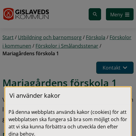
Gå till innehåll
Meny
Start
/
Utbildning och barnomsorg
/
Förskola
/
Förskolor
i kommunen
/
Förskolor i Smålandsstenar
/
Mariagårdens förskola 1
Kontakt
Mariagårdens förskola 1
Vi använder kakor
Vi strävar efter att verksamheten ska vara trygg och 
lärorik och att det ska finnas glädje och 
På denna webbplats används kakor (cookies) för att
gemenskap i gruppen.
webbplatsen ska fungera så bra som möjligt och för
att vi ska kunna förbättra och utveckla den efter
Närhet och tätt samarbete
dina behov.