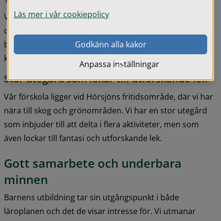
Läs mer i vår cookiepolicy
Vår förskola består av tre avdelningar. Stjärnfallet är för 
de yngre barnen, Regnbågen och Solstrålen för de äldre 
barnen. Avdelningarna samarbetar tätt och barnen lär 
Godkänn alla kakor
känna pedagoger från fler avdelningar.
Anpassa inställningar
Stor utegård som lokar till utforskande lek
Vår förskola ligger vid Hörsjöns fritidsområde, där vi har 
nära till skog och grönområden. Vi har en stor utegård 
som inbjuder till att delta i flera aktiviteter, men som 
även lockar till fantasi och utforskande lek.
Gott samarbete och underbara 
minnen
Barnens utbildning tar sin utgångspunkt i både 
läroplanen och det de visar intresse för. Vi utmanar 