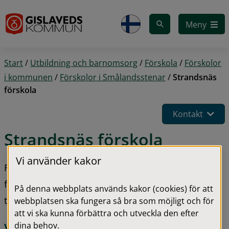
Gå till innehåll
Meny
Start
/
Utbildning och barnomsorg
/
Förskola
/
Förskolor
i kommunen
/
Förskolor i Smålandsstenar
/
Strandsnäs
förskola
Kontakt
Strandsnäs förskola
Vi använder kakor
Förskolan ligger belägen vid Hörsjöns 
fritidsområde med en utegård som lockar barnen 
På denna webbplats används kakor (cookies) för att
till fantasi och utforskande lek.
webbplatsen ska fungera så bra som möjligt och för
att vi ska kunna förbättra och utveckla den efter
Vi har fullt av solstrålar och stjärnor
dina behov.