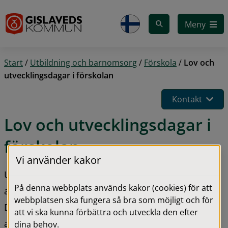
Gå till innehåll
Meny
Start
/
Utbildning och barnomsorg
/
Förskola
/
Lov och
utvecklingsdagar i förskolan
Kontakt
Lov och utvecklingsdagar i 
förskolan
Vi använder kakor
Under sommarsemestern och storhelger har inte 
På denna webbplats används kakor (cookies) för att
alla förskolor möjlighet att ha öppet som vanligt. 
webbplatsen ska fungera så bra som möjligt och för
Det innebär att ditt barn kanske får vistas på en 
att vi ska kunna förbättra och utveckla den efter
annan förskola under en period.
dina behov.