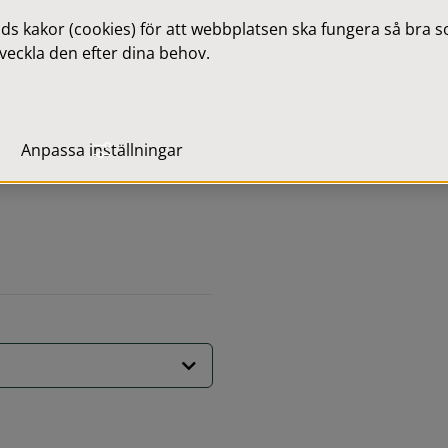
 kakor (cookies) för att webbplatsen ska fungera så bra som
konserter och 
veckla den efter dina behov.
sikskolans orkestrar.
Anpassa inställningar