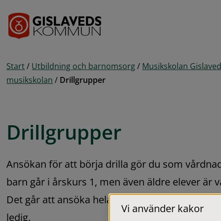
Gå till innehåll
Start
/
Utbildning och barnomsorg
/
Musikskolan Gislave
musikskolan
/
Drillgrupper
Drillgrupper
Ansökan för att börja drilla gör du som vårdnad
barn går i årskurs 1, men även äldre elever är 
Det går att ansöka hela året och vi tar in elever s
Vi använder kakor
ledig.