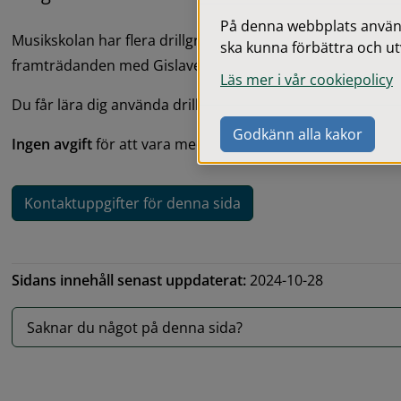
På denna webbplats används
Musikskolan har flera drillgrupper som medverkar under 
ska kunna förbättra och ut
framträdanden med Gislaved Drum Corps och andra av Mu
Läs mer i vår cookiepolicy
Du får lära dig använda drillstav, pompoms och flaggor.
Godkänn alla kakor
Ingen avgift
 för att vara med och drilla.
Kontaktuppgifter för denna sida
Sidans innehåll senast uppdaterat:
2024-10-28
Saknar du något på denna sida?