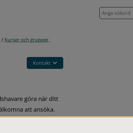
S
ö
k
d
/
Kurser och grupper,
Kontakt
shavare göra när ditt 
välkomna att ansöka. 
å fort en plats blir 