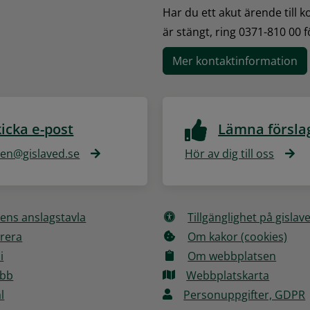
Har du ett akut ärende till 
är stängt, ring 0371-810 00 
Mer kontaktinformation
icka e-post
Lämna försla
n@gislaved.se
Hör av dig till oss
ns anslagstavla
Tillgänglighet på gislav
rera
Om kakor (cookies)
i
Om webbplatsen
obb
Webbplatskarta
l
Personuppgifter, GDPR