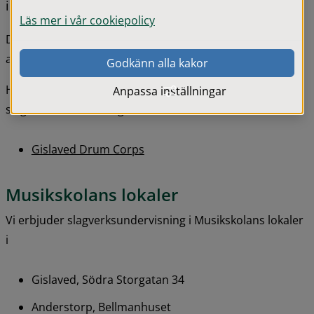
instrument.
Läs mer i vår cookiepolicy
Du som är över 18 år kan också ansöka och tas in i mån 
av plats.
Godkänn alla kakor
Här kan du kolla på våra filmer om Musikskolans 
Anpassa inställningar
slagverksundervisning:
Gislaved Drum Corps
Musikskolans lokaler
Vi erbjuder slagverksundervisning i Musikskolans lokaler 
i
Gislaved, Södra Storgatan 34
Anderstorp, Bellmanhuset