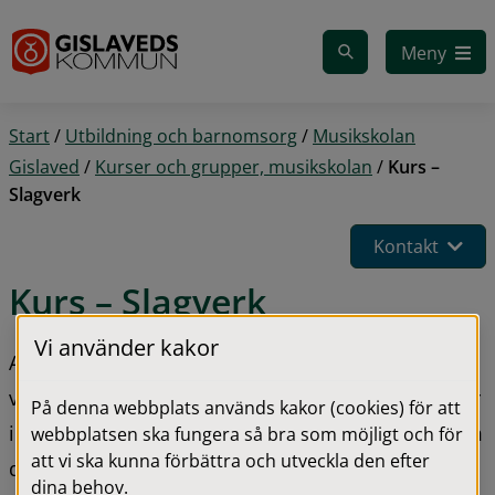
Gå till innehåll
Meny
Start
/
Utbildning och barnomsorg
/
Musikskolan
Gislaved
/
Kurser och grupper, musikskolan
/
Kurs –
Slagverk
Kontakt
Kurs – Slagverk
Vi använder kakor
Ansökan för att börja spela slagverk gör du som 
vårdnadshavare normalt på våren när ditt barn går 
På denna webbplats används kakor (cookies) för att
i årskurs 2. Tveka inte att kontakta Musikskolan om 
webbplatsen ska fungera så bra som möjligt och för
att vi ska kunna förbättra och utveckla den efter
ditt barn skulle vara äldre och vill börja spela ett 
dina behov.