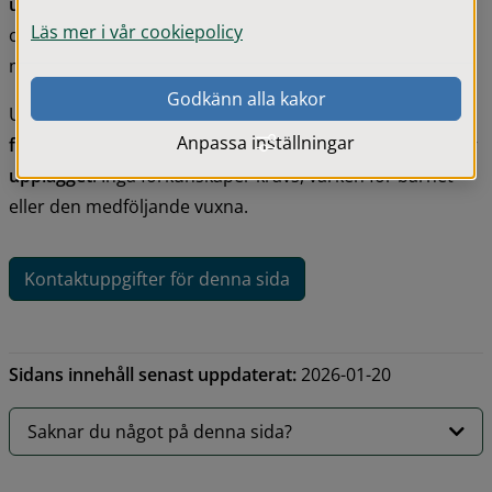
undervisning
 där barn lär sig genom att lyssna, härma 
Läs mer i vår cookiepolicy
och musicera. Läraren visar, och barnet tar till sig hur 
man spelar genom hörsel, rörelse och gemensamt spel.
Godkänn alla kakor
Undervisningen sker både 
i grupp och individuellt
, och 
Anpassa inställningar
föräldramedverkan under lektionerna är en viktig del av 
upplägget
. Inga förkunskaper krävs, varken för barnet 
eller den medföljande vuxna.
Kontaktuppgifter för denna sida
Sidans innehåll senast uppdaterat:
2026-01-20
Saknar du något på denna sida?