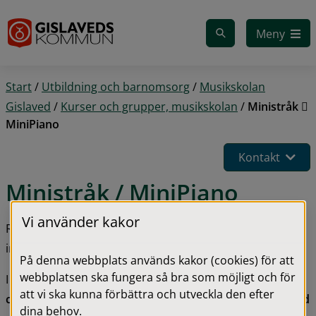
Gå till innehåll
Meny
Start
/
Utbildning och barnomsorg
/
Musikskolan
Gislaved
/
Kurser och grupper, musikskolan
/
Ministråk 
MiniPiano
Kontakt
Ministråk / MiniPiano
Vi använder kakor
Redan vid fem års ålder kan barn börja spela ett 
instrument.
På denna webbplats används kakor (cookies) för att
webbplatsen ska fungera så bra som möjligt och för
I Musikskolan Gislaved erbjuder vi 
Mini stråk (fiol och 
att vi ska kunna förbättra och utveckla den efter
cello)
 och 
Mini piano
 – en tidig, lekfull och 
gehörsbaserad 
dina behov.